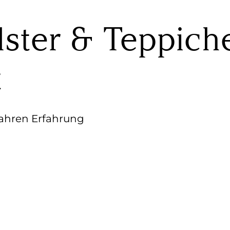
lster & Teppic
t
Jahren Erfahrung