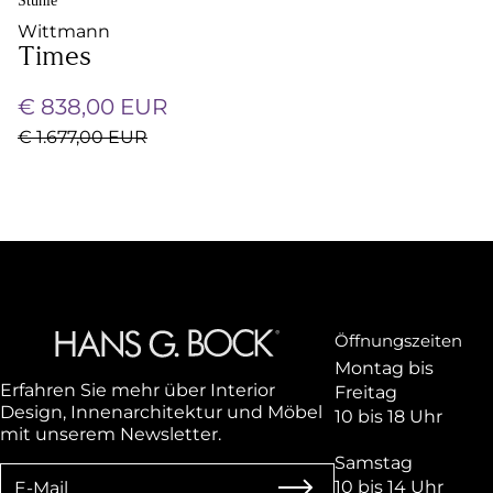
Stühle
Wittmann
Times
€ 838,00 EUR
€ 1.677,00 EUR
Öffnungszeiten
Montag bis
Erfahren Sie mehr über Interior
Freitag
Design, Innenarchitektur und Möbel
10 bis 18 Uhr
mit unserem Newsletter.
Samstag
10 bis 14 Uhr